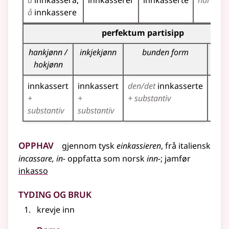
å
innkassera
innkasserer
innkasserte
har
innk
å
innkassere
Bøyningstabell for dette verbet (partisippformer)
perfektum partisipp
hankjønn /
inkjekjønn
bunden form
f
hokjønn
innkassert
innkassert
den/det
innkasserte
innk
+
+
+ substantiv
+ su
substantiv
substantiv
Opphav
gjennom
tysk
einkassieren
,
frå
italiensk
incassare, in-
oppfatta som
norsk
inn-
;
jamfør
inkasso
Tyding og bruk
krevje inn