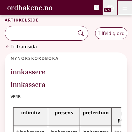
, Bokmålsordboka og N
ordbøkene.no
Nettsi
NN
Men
Gå til hovudinnhald
Tilgjenge
Bokmålsordboka og Nynorskordboka
Artikkelside
Tilfeldig ord
Til framsida
Nynorskordboka
innkassere
innkassera
verb
Bøyningstabell for dette verbet
infinitiv
presens
preteritum
pres
perfe