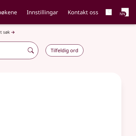
Net
bøkene
Innstillingar
Kontakt oss
NN
t søk
Tilfeldig ord