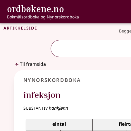
, Bokmålsordbo
ordbøkene.no
Gå til hovudinnhald
Tilgjenge
Bokmålsordboka og Nynorskordboka
Artikkelside
Begge
Til framsida
Nynorskordboka
infeksjon
substantiv
hankjønn
Bøyningstabell for dette substantivet
eintal
fleirt