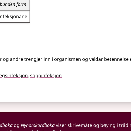
bunden form
infeksjonane
r og andre trengjer inn i organismen og valdar betennelse
vegsinfeksjon
soppinfeksjon
rdboka
og
Nynorskordboka
viser skrivemåte og bøying i tråd