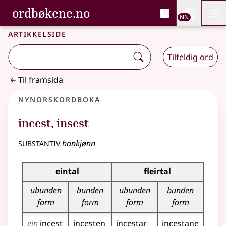
, Bokmålsordboka og N
ordbøkene.no
Nettsi
NN
Men
Gå til hovudinnhald
Tilgjenge
Bokmålsordboka og Nynorskordboka
Artikkelside
Tilfeldig ord
Til framsida
Nynorskordboka
incest
,
insest
substantiv
hankjønn
Bøyningstabell for dette substantivet
eintal
fleirtal
ubunden
bunden
ubunden
bunden
form
form
form
form
ein
incest
incesten
incestar
incestane