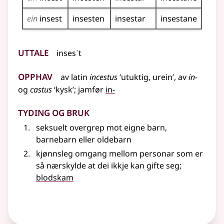
ein
insest
insesten
insestar
insestane
Uttale
insesˊt
Opphav
av
latin
incestus
‘utuktig, urein’, av
in-
og
castus
‘kysk’
;
jamfør
in-
Tyding og bruk
seksuelt overgrep mot eigne barn,
barnebarn eller oldebarn
kjønnsleg omgang mellom personar som er
så nærskylde at dei ikkje kan gifte seg
;
blodskam