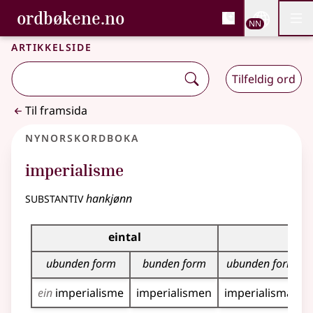
, Bokmålsordboka og N
ordbøkene.no
Nettsi
NN
Men
Gå til hovudinnhald
Tilgjenge
Bokmålsordboka og Nynorskordboka
Artikkelside
Tilfeldig ord
Til framsida
Nynorskordboka
imperialisme
substantiv
hankjønn
Bøyningstabell for dette substantivet
eintal
fleir
ubunden form
bunden form
ubunden form
ein
imperialisme
imperialismen
imperialismar