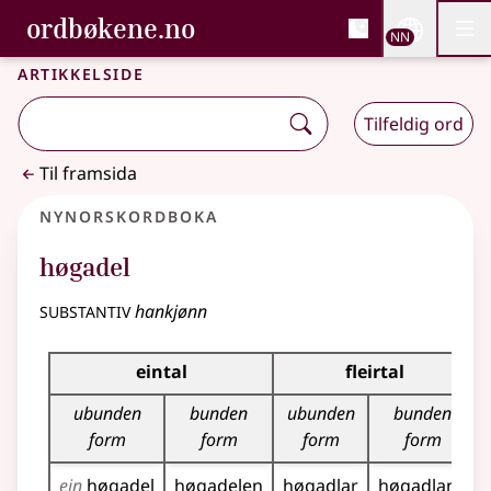
, Bokmålsordboka og N
ordbøkene.no
Nettsi
NN
Men
Gå til hovudinnhald
Tilgjenge
Bokmålsordboka og Nynorskordboka
Artikkelside
Tilfeldig ord
Til framsida
Nynorskordboka
høgadel
substantiv
hankjønn
Bøyningstabell for dette substantivet
eintal
fleirtal
ubunden
bunden
ubunden
bunden
form
form
form
form
ein
høgadel
høgadelen
høgadlar
høgadlane