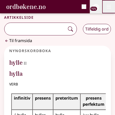
, Bokmålsordboka og N
ordbøkene.no
Nettsi
NN
Men
Gå til hovudinnhald
Tilgjenge
Bokmålsordboka og Nynorskordboka
Artikkelside
Tilfeldig ord
Til framsida
Nynorskordboka
2
hylle
II
hylla
verb
Bøyningstabell for dette verbet
infinitiv
presens
preteritum
presens
im
perfektum