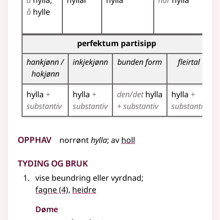
å
hylla
hyllar
hylla
har
hylla
hyl
å
hylle
hyl
hyl
Bøyningstabell for dette verbet (partisippformer)
perfektum partisipp
p
hankjønn /
inkjekjønn
bunden form
fleirtal
hokjønn
hylla
+
hylla
+
den/det
hylla
hylla
+
h
substantiv
substantiv
+ substantiv
substantiv
Opphav
norrønt
hylla
;
av
holl
Tyding og bruk
vise beundring
eller
vyrdnad
;
fagne
(4)
,
heidre
Døme