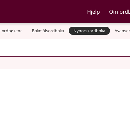
ka og Nynorskordboka
Hjelp
Om ord
 ordbøkene
Bokmålsordboka
Nynorskordboka
Avanser