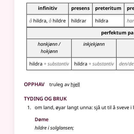
Bøyningstabell for dette verbet
infinitiv
presens
preteritum
pr
å
hildra
å
hildre
hildrar
hildra
ha
Bøyningstabell for dette verbet (partisippforme
perfektum par
hankjønn /
inkjekjønn
hokjønn
hildra
+ substantiv
hildra
+ substantiv
den/de
Opphav
truleg av
hjell
Tyding og bruk
om land, øyar langt unna: sjå ut til å sveve i
Døme
hildre i solglansen
;