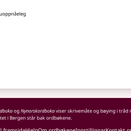
g uoppnåeleg
rdboka
og
Nynorskordboka
viser skrivemåte og bøying i tråd
tet i Bergen står bak ordbøkene.
il framsida
Hjelp
Om ordbøkene
Innstillingar
Kontakt o