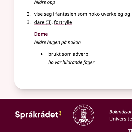
hildre opp
vise seg i fantasien som noko uverkeleg o
2
dåre
(
II)
,
fortrylle
Døme
hildre hugen på nokon
brukt som adverb
ho var hildrande fager
Bokmålso
Universite
T