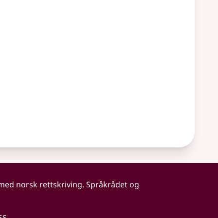
 med norsk rettskriving. Språkrådet og
ss