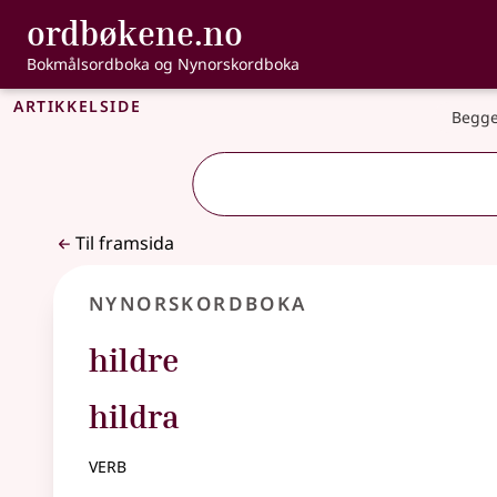
, Bokmålsordbo
ordbøkene.no
Gå til hovudinnhald
Tilgjenge
Bokmålsordboka og Nynorskordboka
Artikkelside
Begge
Til framsida
Nynorskordboka
hildre
hildra
verb