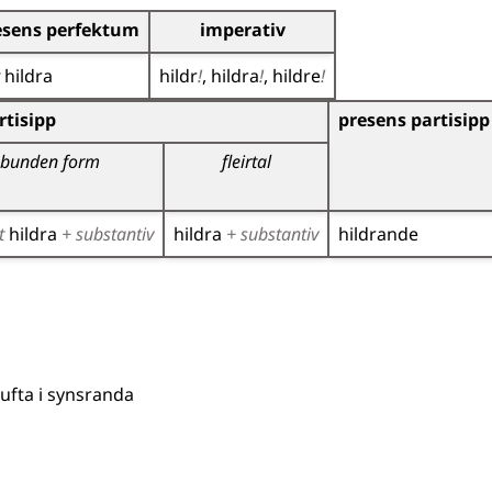
esens perfektum
imperativ
r
hildra
hildr
!
hildra
!
hildre
!
r)
tisipp
presens partisipp
bunden form
fleirtal
t
hildra
+ substantiv
hildra
+ substantiv
hildrande
 lufta i synsranda