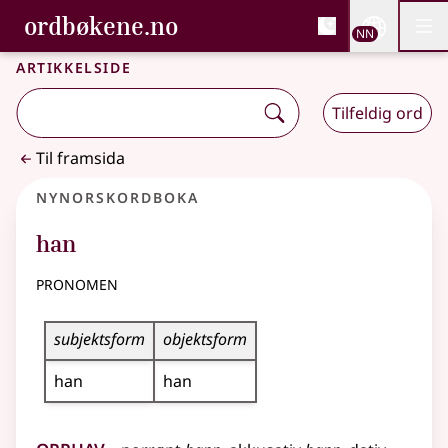
, Bokmålsordboka og N
ordbøkene.no
Nettsi
NN
Men
Gå til hovudinnhald
Tilgjenge
Bokmålsordboka og Nynorskordboka
Artikkelside
Tilfeldig ord
Til framsida
Nynorskordboka
han
pronomen
Bøyningstabell for dette pronomenet
subjektsform
objektsform
han
han
Opphav