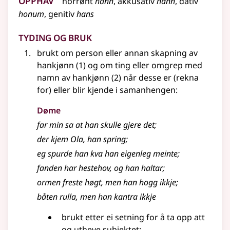
norrønt
hann
,
akkusativ
hann
,
dativ
honum
,
genitiv
hans
Tyding og bruk
brukt om person
eller
annan skapning av
hankjønn (1) og om ting
eller
omgrep med
namn av hankjønn (2) når desse er (rekna
for)
eller
blir kjende i samanhengen:
Døme
far min sa at han skulle gjere det
;
der kjem Ola, han spring
;
eg spurde han kva han eigenleg meinte
;
fanden har hestehov, og han haltar
;
ormen freste høgt, men han hogg ikkje
;
båten rulla, men han kantra ikkje
brukt etter ei setning for å ta opp att
og utheve subjektet: