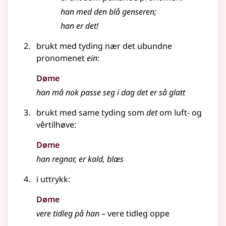
han med den blå genseren
;
han er det!
brukt med
tyding
nær det ubundne
pronomenet
ein
:
Døme
han må nok passe seg i dag det er så glatt
brukt med same
tyding
som
det
om luft- og
vêrtilhøve:
Døme
han regnar, er kald, blæs
i
uttrykk
:
Døme
vere tidleg på han
–
vere tidleg oppe