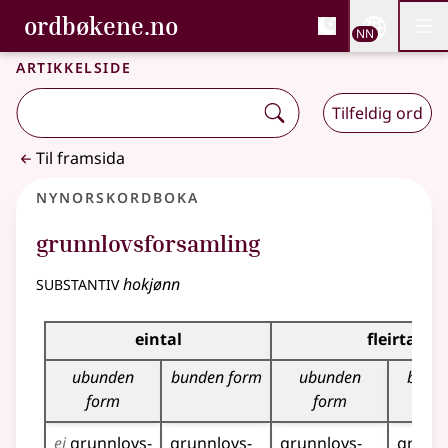
, Bokmålsordboka og N
ordbøkene.no
Nettsi
NN
Men
Gå til hovudinnhald
Tilgjenge
Bokmålsordboka og Nynorskordboka
Artikkelside
Tilfeldig ord
Til framsida
Nynorskordboka
grunnlovsforsamling
substantiv
hokjønn
Bøyningstabell for dette substantivet
eintal
fleirtal
ubunden
bunden form
ubunden
bund
form
form
ei
grunnlovs­
grunnlovs­
grunnlovs­
grunnl