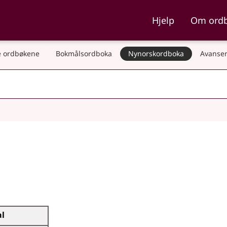
ka og Nynorskordboka
Hjelp
Om ord
 ordbøkene
Bokmålsordboka
Nynorskordboka
Avanser
al