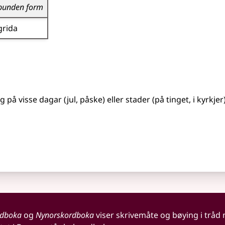
bunden form
grida
eg på visse dagar (jul, påske)
eller
stader (på tinget, i kyrkjer
rdboka
og
Nynorskordboka
viser skrivemåte og bøying i tråd