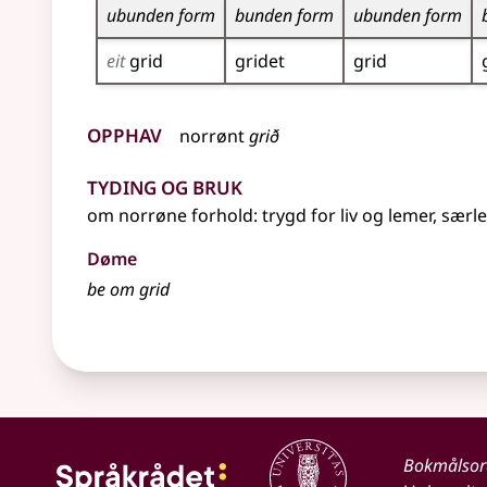
ubunden form
bunden form
ubunden form
eit
grid
gridet
grid
Opphav
norrønt
grið
Tyding og bruk
om
norrøne
forhold
: trygd for liv og lemer, særl
Døme
be om grid
Bokmålso