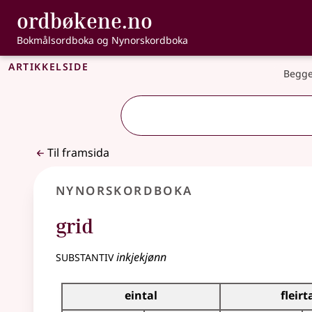
, Bokmålsordbo
ordbøkene.no
Gå til hovudinnhald
Tilgjenge
Bokmålsordboka og Nynorskordboka
Artikkelside
Begge
Til framsida
Nynorskordboka
grid
substantiv
inkjekjønn
Bøyningstabell for dette substantivet
eintal
fleirt