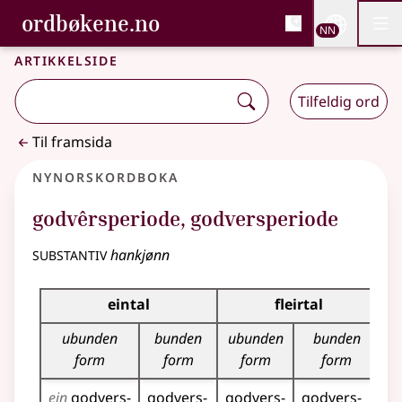
, Bokmålsordboka og N
ordbøkene.no
Nettsi
NN
Men
Gå til hovudinnhald
Tilgjenge
Bokmålsordboka og Nynorskordboka
Artikkelside
Tilfeldig ord
Til framsida
Nynorskordboka
godvêrsperiode
,
godversperiode
substantiv
hankjønn
Bøyningstabell for dette substantivet
eintal
fleirtal
ubunden
bunden
ubunden
bunden
form
form
form
form
ein
godvers­
godvers­
godvers­
godvers­