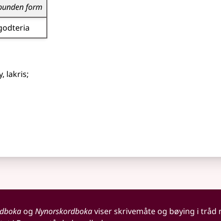
bunden form
godteria
, lakris
;
rdboka
og
Nynorskordboka
viser skrivemåte og bøying i tråd