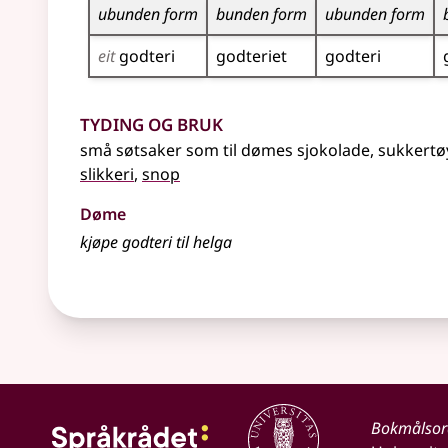
ubunden form
bunden form
ubunden form
eit
godteri
godteriet
godteri
Tyding og bruk
små søtsaker som til dømes sjokolade, sukkertøy
slikkeri
,
snop
Døme
kjøpe godteri til helga
Bokmålso