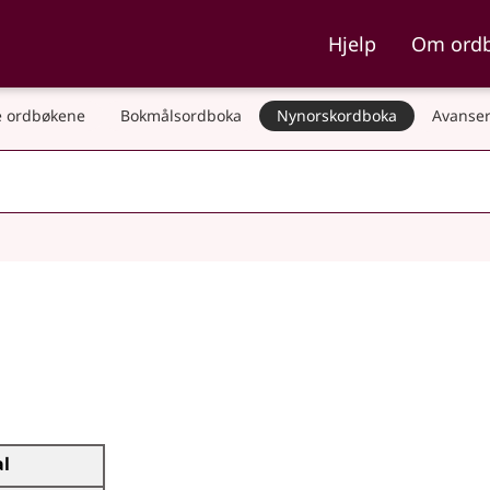
ka og Nynorskordboka
Hjelp
Om ord
 ordbøkene
Bokmålsordboka
Nynorskordboka
Avanser
al