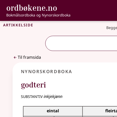
, Bokmålsordbo
ordbøkene.no
Gå til hovudinnhald
Tilgjenge
Bokmålsordboka og Nynorskordboka
Artikkelside
Begge
Til framsida
Nynorskordboka
godteri
substantiv
inkjekjønn
Bøyningstabell for dette substantivet
eintal
fleirt