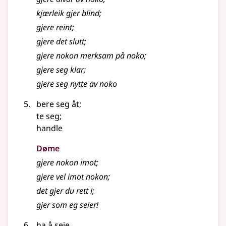
kjærleik gjer blind
;
gjere
reint
;
gjere
det slutt
;
gjere
nokon merksam på noko
;
gjere seg klar
;
gjere seg nytte av noko
bere seg åt
;
te seg
;
handle
Døme
gjere
nokon imot
;
gjere
vel imot nokon
;
det gjer du rett i
;
gjer som eg seier!
ha å seie