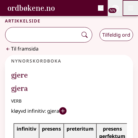
, Bokmålsordboka og N
ordbøkene.no
Nettsi
NN
Men
Gå til hovudinnhald
Tilgjenge
Bokmålsordboka og Nynorskordboka
Artikkelside
Tilfeldig ord
Til framsida
Nynorskordboka
gjere
gjera
verb
kløyvd infinitiv:
gjera
Bøyningstabell for dette verbet
infinitiv
presens
preteritum
presens
im
perfektum