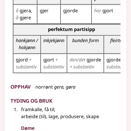
å
gjera
gjer
gjorde
har
gjort
gje
å
gjere
Bøyningstabell for dette verbet (partisippformer)
perfektum partisipp
hankjønn /
inkjekjønn
bunden form
fleirtal
hokjønn
gjord
+
gjort
+
den/det
gjorde
gjorde
+
substantiv
substantiv
+ substantiv
substantiv
Opphav
norrønt
gera, gøra
Tyding og bruk
framkalle, få til
;
arbeide (til), lage, produsere, skape
Døme