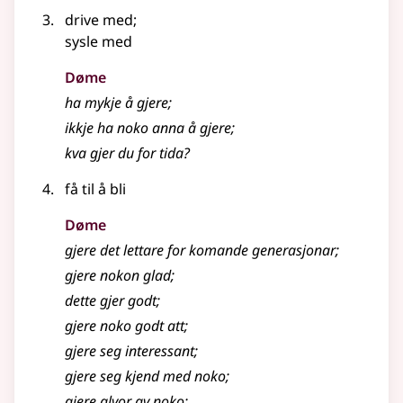
drive med
;
sysle med
Døme
ha mykje å
gjere
;
ikkje ha noko anna å gjere
;
kva gjer du for tida?
få til å bli
Døme
gjere det lettare for komande generasjonar
;
gjere
nokon glad
;
dette gjer godt
;
gjere
noko godt att
;
gjere
seg interessant
;
gjere
seg kjend med noko
;
gjere
alvor av noko
;