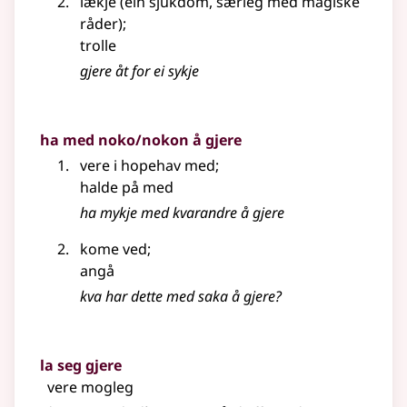
lækje (ein sjukdom, særleg med magiske
råder)
;
trolle
gjere åt for ei sykje
ha med noko/nokon å gjere
vere i hopehav med
;
halde på med
ha mykje med kvarandre å gjere
kome ved
;
angå
kva har dette med saka å gjere?
la seg gjere
vere mogleg