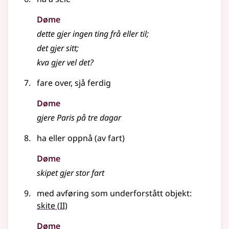
Døme
dette gjer ingen ting frå eller til
;
det gjer sitt
;
kva gjer vel det?
fare over, sjå ferdig
Døme
gjere
Paris på tre dagar
ha eller oppnå (av fart)
Døme
skipet gjer stor fart
med avføring som underforstått objekt:
2
skite
(
II)
Døme