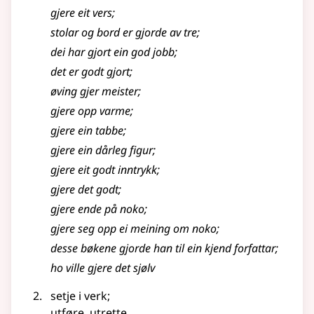
gjere eit vers
;
stolar og bord er gjorde av tre
;
dei har gjort ein god jobb
;
det er godt gjort
;
øving gjer meister
;
gjere opp varme
;
gjere
ein tabbe
;
gjere
ein dårleg figur
;
gjere eit godt inntrykk
;
gjere
det godt
;
gjere
ende på noko
;
gjere seg opp ei meining om noko
;
desse bøkene gjorde han til ein kjend forfattar
;
ho ville gjere det sjølv
setje i verk
;
utføre, utrette