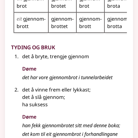
brot
brotet
brot
brota
eit
gjennom­
gjennom­
gjennom­
gjennom­
brott
brottet
brott
brotta
Tyding og bruk
det å bryte, trengje gjennom
Døme
det har vore
gjennombrot
i tunnelarbeidet
det å vinne frem
eller
lykkast
;
det å slå gjennom
;
ha suksess
Døme
han fekk gjennombrotet sitt med denne boka
;
det kom til eit gjennombrot i forhandlingane