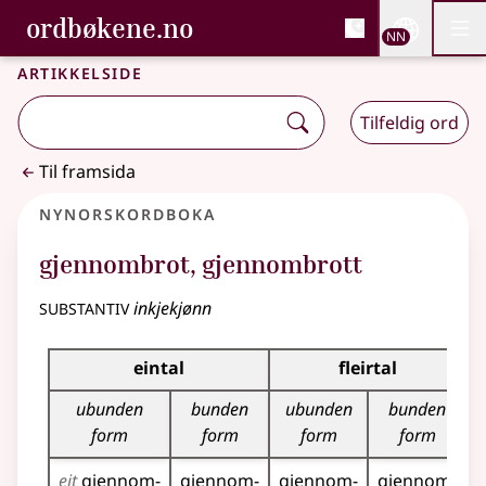
, Bokmålsordboka og N
ordbøkene.no
Nettsi
NN
Men
Gå til hovudinnhald
Tilgjenge
Bokmålsordboka og Nynorskordboka
Artikkelside
Tilfeldig ord
Til framsida
Nynorskordboka
gjennombrot
,
gjennombrott
substantiv
inkjekjønn
Bøyningstabell for dette substantivet
eintal
fleirtal
ubunden
bunden
ubunden
bunden
form
form
form
form
eit
gjennom­
gjennom­
gjennom­
gjennom­