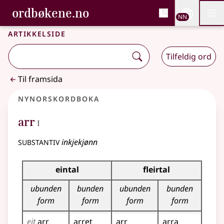
, Bokmålsordboka og N
ordbøkene.no
Nettsi
NN
Men
Gå til hovudinnhald
Tilgjenge
Bokmålsordboka og Nynorskordboka
Artikkelside
Tilfeldig ord
Til framsida
Nynorskordboka
1
arr
I
substantiv
inkjekjønn
Bøyningstabell for dette substantivet
eintal
fleirtal
ubunden
bunden
ubunden
bunden
form
form
form
form
eit
arr
arret
arr
arra