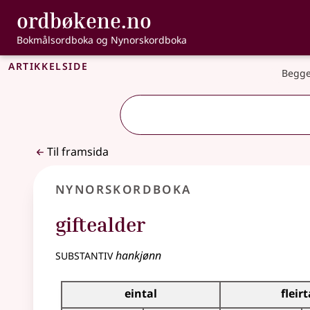
, Bokmålsordbo
ordbøkene.no
Gå til hovudinnhald
Tilgjenge
Bokmålsordboka og Nynorskordboka
Artikkelside
Begge
Til framsida
Nynorskordboka
giftealder
substantiv
hankjønn
Bøyningstabell for dette substantivet
eintal
fleirt