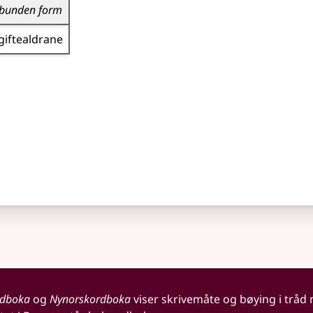
bunden form
giftealdrane
rdboka
og
Nynorskordboka
viser skrivemåte og bøying i tråd