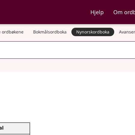
ka og Nynorskordboka
Hjelp
Om ord
 ordbøkene
Bokmålsordboka
Nynorskordboka
Avanser
al