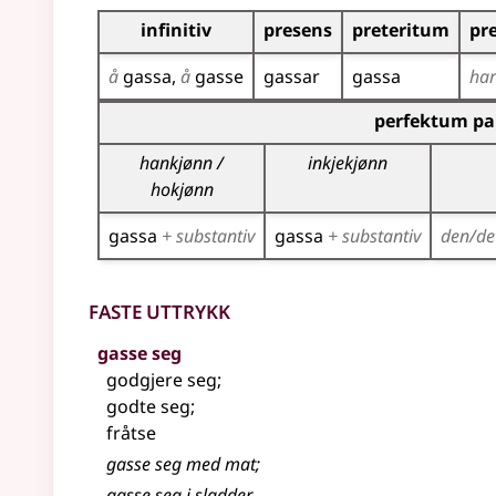
Bøyningstabell for dette verbet
infinitiv
presens
preteritum
pr
å
gassa
å
gasse
gassar
gassa
ha
Bøyningstabell for dette verbet (partisippforme
perfektum par
hankjønn /
inkjekjønn
hokjønn
gassa
+ substantiv
gassa
+ substantiv
den/de
Faste uttrykk
gasse seg
godgjere seg
;
godte seg
;
fråtse
gasse seg med mat
;
gasse seg i sladder