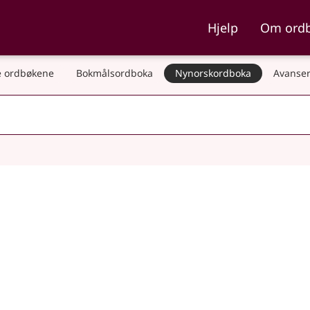
ka og Nynorskordboka
Hjelp
Om ord
 ordbøkene
Bokmålsordboka
Nynorskordboka
Avanser