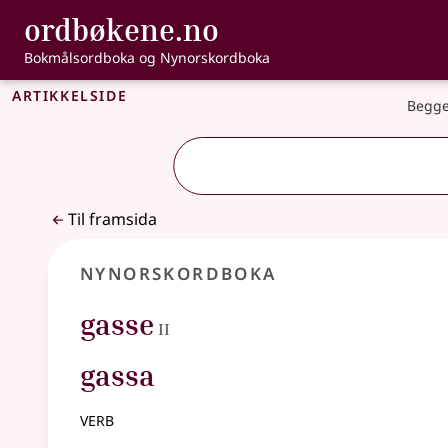
, Bokmålsordbo
ordbøkene.no
Gå til hovudinnhald
Tilgjenge
Bokmålsordboka og Nynorskordboka
Artikkelside
Begge
Til framsida
Nynorskordboka
2
gasse
II
gassa
verb