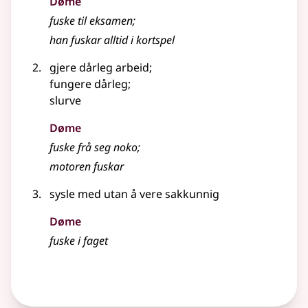
Døme
fuske til eksamen
;
han fuskar alltid i kortspel
gjere dårleg arbeid
;
fungere dårleg
;
slurve
Døme
fuske frå seg noko
;
motoren fuskar
sysle med utan å vere sakkunnig
Døme
fuske i faget