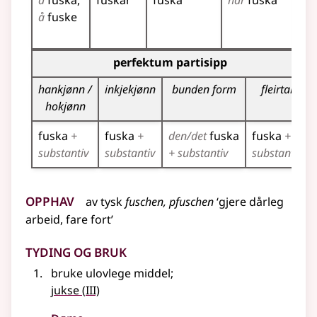
å
fuska
fuskar
fuska
har
fuska
fu
å
fuske
fu
fu
Bøyningstabell for dette verbet (partisippformer)
perfektum partisipp
hankjønn /
inkjekjønn
bunden form
fleirtal
hokjønn
fuska
+
fuska
+
den/det
fuska
fuska
+
substantiv
substantiv
+ substantiv
substantiv
Opphav
av
tysk
fuschen, pfuschen
‘gjere dårleg
arbeid, fare fort’
Tyding og bruk
bruke ulovlege middel
;
3
jukse
(
III)