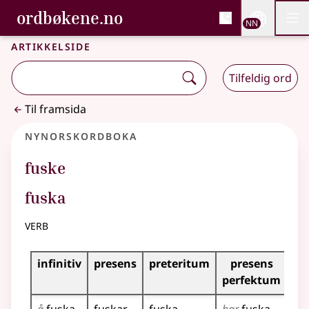
, Bokmålsordboka og N
ordbøkene.no
Nettsi
NN
Men
Gå til hovudinnhald
Tilgjenge
Bokmålsordboka og Nynorskordboka
Artikkelside
Tilfeldig ord
Til framsida
Nynorskordboka
fuske
fuska
verb
Bøyningstabell for dette verbet
infinitiv
presens
preteritum
presens
im
perfektum