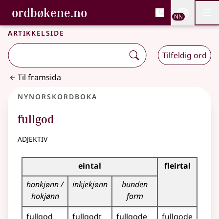
, Bokmålsordboka og N
ordbøkene.no
Nettsi
NN
Men
Gå til hovudinnhald
Tilgjenge
Bokmålsordboka og Nynorskordboka
Artikkelside
Tilfeldig ord
Til framsida
Nynorskordboka
fullgod
adjektiv
Bøyningstabell for dette adjektivet
eintal
fleirtal
hankjønn /
inkjekjønn
bunden
hokjønn
form
fullgod
fullgodt
fullgode
fullgode