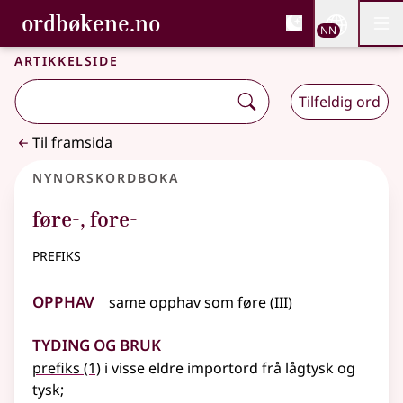
, Bokmålsordboka og N
ordbøkene.no
Nettsi
NN
Men
Gå til hovudinnhald
Tilgjenge
Bokmålsordboka og Nynorskordboka
Artikkelside
Tilfeldig ord
Til framsida
Nynorskordboka
føre-
,
fore-
prefiks
Opphav
3
same opphav som
føre
(
III)
Tyding og bruk
prefiks
(1)
i visse eldre importord frå
lågtysk
og
tysk
;