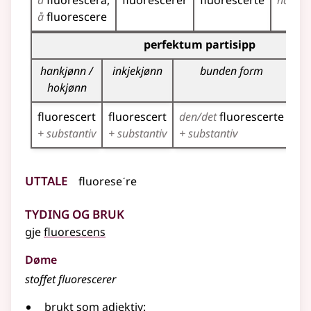
å
fluorescera
fluorescerer
fluorescerte
har
fl
å
fluorescere
Bøyningstabell for dette verbet (partisippformer)
perfektum partisipp
hankjønn /
inkjekjønn
bunden form
hokjønn
fluorescert
fluorescert
den/det
fluorescerte
fl
+ substantiv
+ substantiv
+ substantiv
+ s
Uttale
fluoreseˊre
Tyding og bruk
gje
fluorescens
Døme
stoffet fluorescerer
brukt som adjektiv: