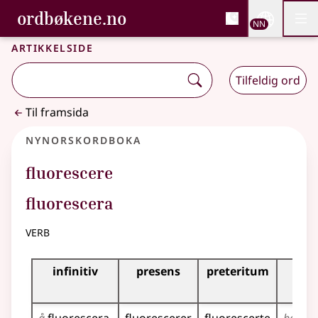
, Bokmålsordboka og N
ordbøkene.no
Nettsi
NN
Men
Gå til hovudinnhald
Tilgjenge
Bokmålsordboka og Nynorskordboka
Artikkelside
Tilfeldig ord
Til framsida
Nynorskordboka
fluorescere
fluorescera
verb
Bøyningstabell for dette verbet
infinitiv
presens
preteritum
pr
per