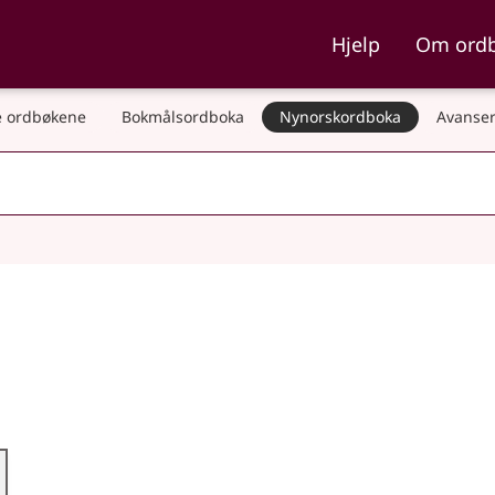
ka og Nynorskordboka
Hjelp
Om ord
 ordbøkene
Bokmålsordboka
Nynorskordboka
Avanser