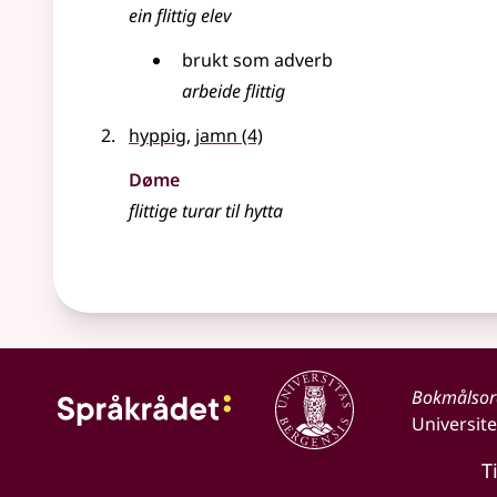
ein flittig elev
brukt som adverb
arbeide flittig
hyppig
,
jamn
(4)
Døme
flittige turar til hytta
Bokmålso
Universite
T