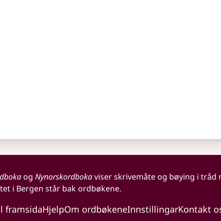
rdboka
og
Nynorskordboka
viser skrivemåte og bøying i tråd
tet i Bergen står bak ordbøkene.
il framsida
Hjelp
Om ordbøkene
Innstillingar
Kontakt o