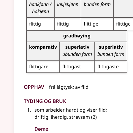
hankjønn /
inkjekjønn
bunden form
hokjønn
flittig
flittig
flittige
flittige
Bøyningstabell for dette adjektivet (gradbøynin
gradbøying
komparativ
superlativ
superlativ
ubunden form
bunden form
flittigare
flittigast
flittigaste
Opphav
frå
lågtysk
;
av
flid
Tyding og bruk
som arbeider hardt og viser flid
;
driftig
,
iherdig
,
strevsam
(2)
Døme