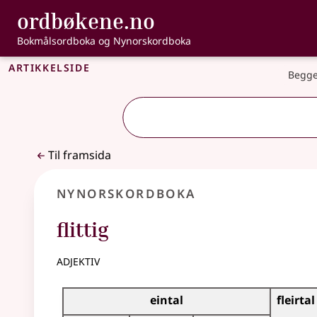
, Bokmålsordbo
ordbøkene.no
Gå til hovudinnhald
Tilgjenge
Bokmålsordboka og Nynorskordboka
Artikkelside
Begge
Til framsida
Nynorskordboka
flittig
adjektiv
Bøyningstabell for dette adjektivet
eintal
fleirtal