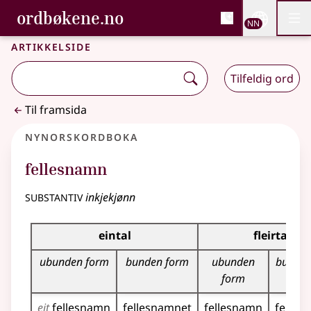
, Bokmålsordboka og N
ordbøkene.no
Nettsi
NN
Men
Gå til hovudinnhald
Tilgjenge
Bokmålsordboka og Nynorskordboka
Artikkelside
Tilfeldig ord
Til framsida
Nynorskordboka
fellesnamn
substantiv
inkjekjønn
Bøyningstabell for dette substantivet
eintal
fleirtal
ubunden form
bunden form
ubunden
bunden
form
eit
fellesnamn
fellesnamnet
fellesnamn
felles