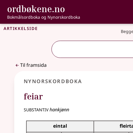
, Bokmålsordbo
ordbøkene.no
Gå til hovudinnhald
Tilgjenge
Bokmålsordboka og Nynorskordboka
Artikkelside
Begge
Til framsida
Nynorskordboka
feiar
substantiv
hankjønn
Bøyningstabell for dette substantivet
eintal
fleirt