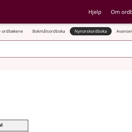
ka og Nynorskordboka
Hjelp
Om ord
 ordbøkene
Bokmålsordboka
Nynorskordboka
Avanser
al