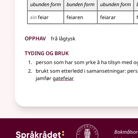
ubunden form
bunden form
ubunden form
ein
feiar
feiaren
feiarar
Opphav
frå
lågtysk
Tyding og bruk
person som har som yrke å ha tilsyn med og
brukt som etterledd i samansetningar: perso
jamfør
gatefeiar
Bokmålso