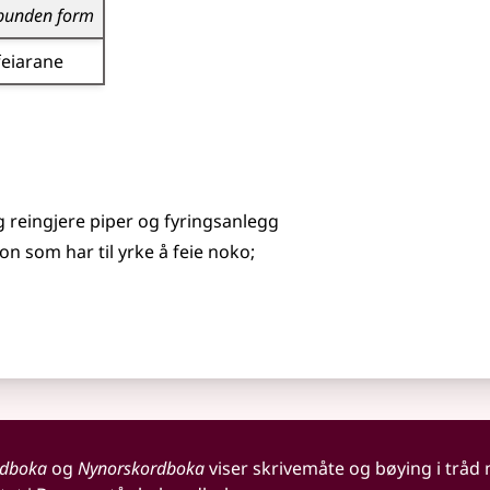
bunden form
feiarane
 reingjere piper og fyringsanlegg
n som har til yrke å feie noko
;
rdboka
og
Nynorskordboka
viser skrivemåte og bøying i tråd