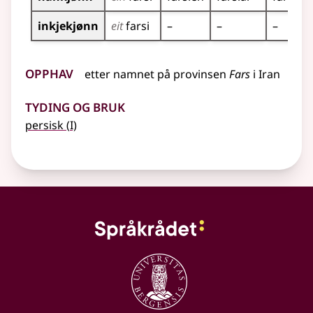
inkjekjønn
eit
farsi
–
–
–
Opphav
etter
namnet
på provinsen
Fars
i Iran
Tyding og bruk
1
persisk
(
I)