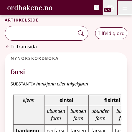
, Bokmålsordboka og N
ordbøkene.no
Nettsi
NN
Men
Gå til hovudinnhald
Tilgjenge
Bokmålsordboka og Nynorskordboka
Artikkelside
Tilfeldig ord
Til framsida
Nynorskordboka
farsi
substantiv
hankjønn eller inkjekjønn
Bøyningstabell for dette substantivet
kjønn
eintal
fleirtal
ubunden
bunden
ubunden
bunden
form
form
form
form
hankjønn
ein
farsi
farsien
farsiar
farsian