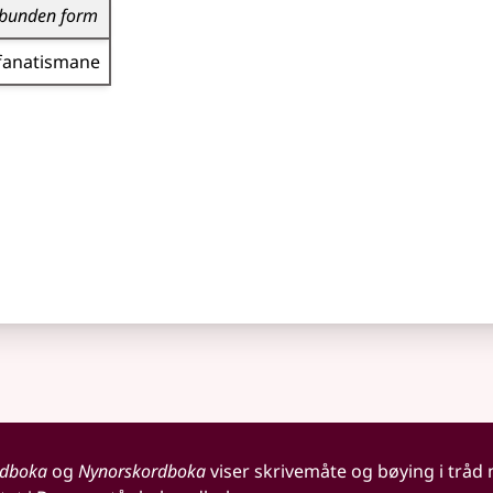
bunden form
fanatismane
rdboka
og
Nynorskordboka
viser skrivemåte og bøying i tråd