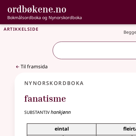
, Bokmålsordbo
ordbøkene.no
Gå til hovudinnhald
Tilgjenge
Bokmålsordboka og Nynorskordboka
Artikkelside
Begge
Til framsida
Nynorskordboka
fanatisme
substantiv
hankjønn
Bøyningstabell for dette substantivet
eintal
fleirt