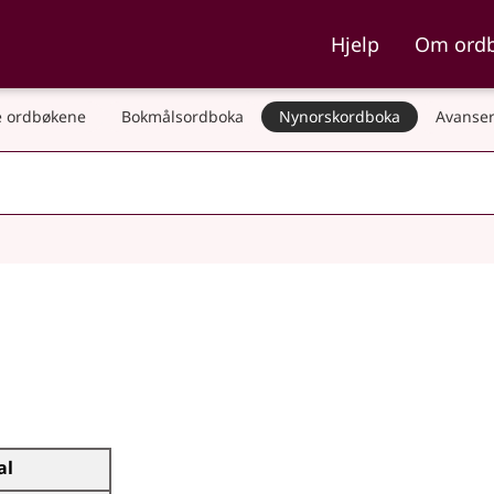
ka og Nynorskordboka
Hjelp
Om ord
 ordbøkene
Bokmålsordboka
Nynorskordboka
Avanser
al