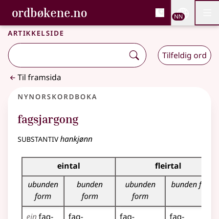
, Bokmålsordboka og N
ordbøkene.no
Nettsi
NN
Men
Gå til hovudinnhald
Tilgjenge
Bokmålsordboka og Nynorskordboka
Artikkelside
Tilfeldig ord
Til framsida
Nynorskordboka
fagsjargong
substantiv
hankjønn
Bøyningstabell for dette substantivet
eintal
fleirtal
ubunden
bunden
ubunden
bunden form
form
form
form
ein
fag­
fag­
fag­
fag­