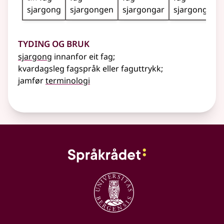
sjargong
sjargongen
sjargongar
sjargongane
Tyding og bruk
sjargong
innanfor eit fag
;
kvardagsleg fagspråk
eller
faguttrykk
;
jamfør
terminologi