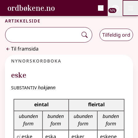
, Bokmålsordboka og N
ordbøkene.no
Nettsi
NN
Men
Gå til hovudinnhald
Tilgjenge
Bokmålsordboka og Nynorskordboka
Artikkelside
Tilfeldig ord
Til framsida
Nynorskordboka
eske
substantiv
hokjønn
Bøyningstabell for dette substantivet
eintal
fleirtal
ubunden
bunden
ubunden
bunden
form
form
form
form
ei
eske
eska
esker
eskene