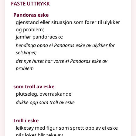
Faste uttrykk
Pandoras eske
gjenstand eller situasjon som fører til ulykker
og problem
;
jamfør
pandoraeske
hendinga opna ei Pandoras eske av ulykker for
selskapet
;
det nye huset har vorte ei Pandoras eske av
problem
som troll av eske
plutseleg, overraskande
dukke opp som troll av eske
troll i eske
leiketøy med figur som sprett opp av ei eske
når loket blir teke av