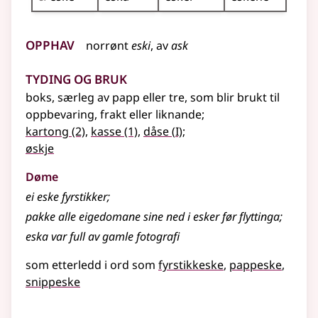
Opphav
norrønt
eski
, av
ask
Tyding og bruk
boks, særleg av papp eller tre, som blir brukt til
oppbevaring, frakt eller liknande
;
1
kartong
(2)
,
kasse
(1)
,
dåse
(
I)
;
øskje
Døme
ei eske fyrstikker
;
pakke alle eigedomane sine ned i esker før flyttinga
;
eska var full av gamle fotografi
som etterledd i ord som
fyrstikkeske
pappeske
snippeske