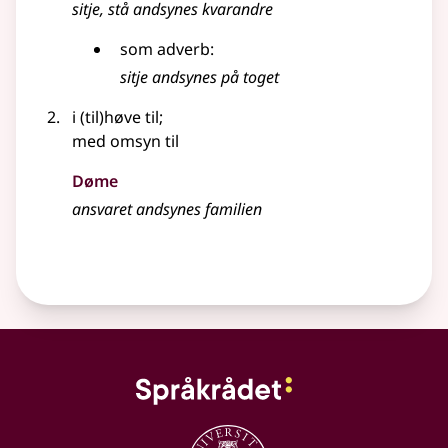
sitje, stå andsynes kvarandre
som
adverb
:
sitje andsynes på toget
i (til)høve til
;
med omsyn til
Døme
ansvaret andsynes familien