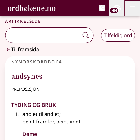
, Bokmålsordboka og N
ordbøkene.no
Nettsi
NN
Men
Gå til hovudinnhald
Tilgjenge
Bokmålsordboka og Nynorskordboka
Artikkelside
Tilfeldig ord
Til framsida
Nynorskordboka
andsynes
preposisjon
Tyding og bruk
andlet til andlet
;
beint framfor, beint imot
Døme