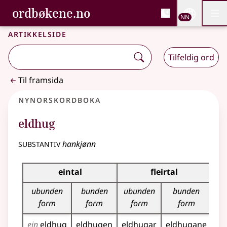
, Bokmålsordboka og N
ordbøkene.no
Nettsi
NN
Men
Gå til hovudinnhald
Tilgjenge
Bokmålsordboka og Nynorskordboka
Artikkelside
Tilfeldig ord
Til framsida
Nynorskordboka
eldhug
substantiv
hankjønn
Bøyningstabell for dette substantivet
eintal
fleirtal
ubunden
bunden
ubunden
bunden
form
form
form
form
ein
eldhug
eldhugen
eldhugar
eldhugane