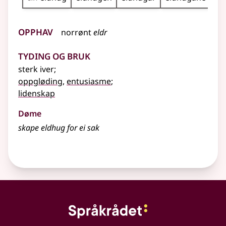
Opphav
norrønt
eldr
Tyding og bruk
sterk iver
;
oppgløding
,
entusiasme
;
lidenskap
Døme
skape eldhug for ei sak