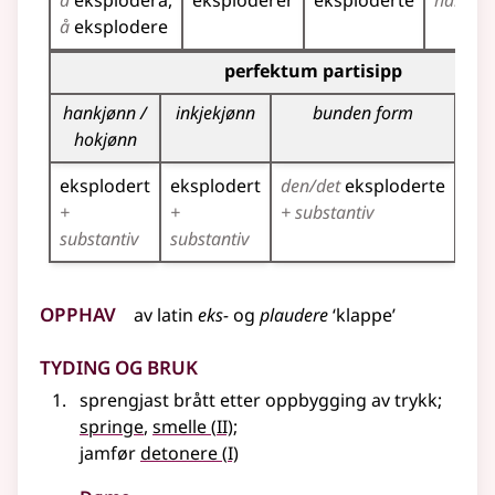
å
eksplodera
eksploderer
eksploderte
har
eks
å
eksplodere
Bøyningstabell for dette verbet (partisippformer)
perfektum partisipp
hankjønn /
inkjekjønn
bunden form
hokjønn
eksplodert
eksplodert
den/det
eksploderte
eks
+
+
+ substantiv
+ s
substantiv
substantiv
Opphav
av
latin
eks-
og
plaudere
‘klappe’
Tyding og bruk
sprengjast brått etter oppbygging av trykk
;
2
springe
,
smelle
(
II)
;
1
jamfør
detonere
(
I)