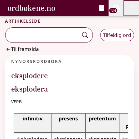
, Bokmålsordboka og N
ordbøkene.no
Nettsi
NN
Men
Gå til hovudinnhald
Tilgjenge
Bokmålsordboka og Nynorskordboka
Artikkelside
Tilfeldig ord
Til framsida
Nynorskordboka
eksplodere
eksplodera
verb
Bøyningstabell for dette verbet
infinitiv
presens
preteritum
pre
perf