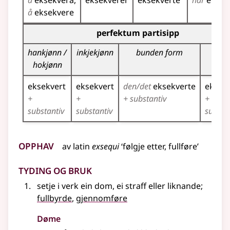
å
eksekvera
eksekverer
eksekverte
har
eksek
å
eksekvere
Bøyningstabell for dette verbet (partisippformer)
perfektum partisipp
hankjønn /
inkjekjønn
bunden form
fleir
hokjønn
eksekvert
eksekvert
den/det
eksekverte
eksek
+
+
+ substantiv
+
substantiv
substantiv
substa
Opphav
av
latin
exsequi
‘følgje etter, fullføre’
Tyding og bruk
setje i verk ein dom, ei straff eller liknande
;
fullbyrde
,
gjennomføre
Døme