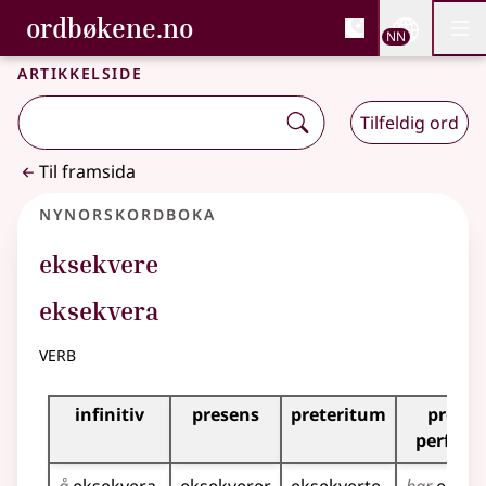
, Bokmålsordboka og N
ordbøkene.no
Nettsi
NN
Men
Gå til hovudinnhald
Tilgjenge
Bokmålsordboka og Nynorskordboka
Artikkelside
Tilfeldig ord
Til framsida
Nynorskordboka
eksekvere
eksekvera
verb
Bøyningstabell for dette verbet
infinitiv
presens
preteritum
presen
perfek