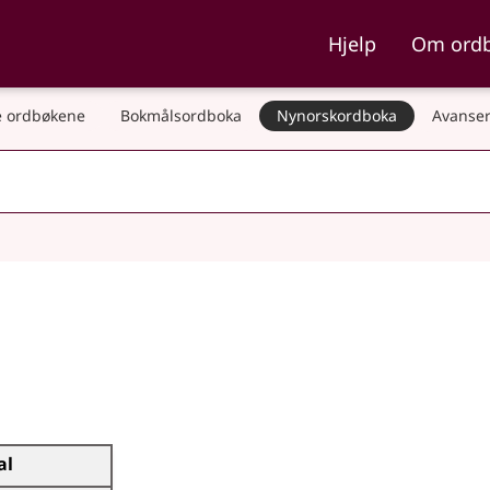
ka og Nynorskordboka
Hjelp
Om ord
 ordbøkene
Bokmålsordboka
Nynorskordboka
Avanser
al