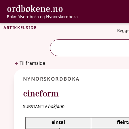
, Bokmålsordbo
ordbøkene.no
Gå til hovudinnhald
Tilgjenge
Bokmålsordboka og Nynorskordboka
Artikkelside
Begge
Til framsida
Nynorskordboka
eineform
substantiv
hokjønn
Bøyningstabell for dette substantivet
eintal
fleirt