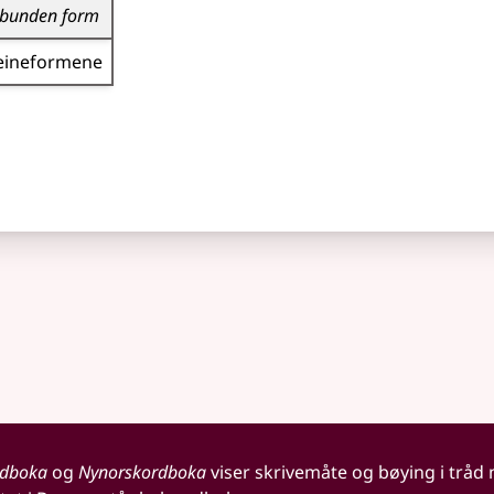
bunden form
eineformene
rdboka
og
Nynorskordboka
viser skrivemåte og bøying i tråd