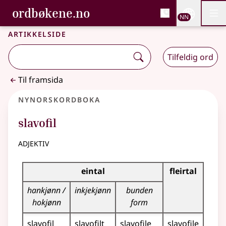
, Bokmålsordboka og N
ordbøkene.no
Nettsi
NN
Men
Gå til hovudinnhald
Tilgjenge
Bokmålsordboka og Nynorskordboka
Artikkelside
Tilfeldig ord
Til framsida
Nynorskordboka
slavofil
adjektiv
Bøyningstabell for dette adjektivet
eintal
fleirtal
hankjønn /
inkjekjønn
bunden
hokjønn
form
slavofil
slavofilt
slavofile
slavofile