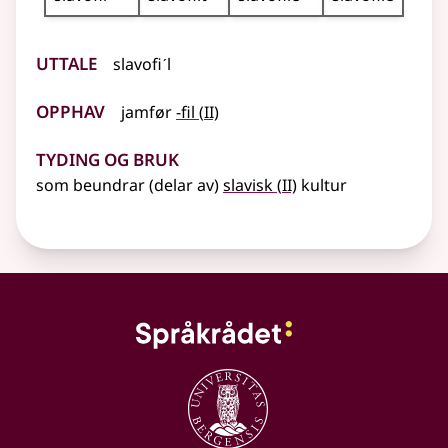
Uttale
slavofiˊl
Opphav
2
jamfør
-fil
(
II)
Tyding og bruk
2
som beundrar (delar av)
slavisk
(
II)
kultur