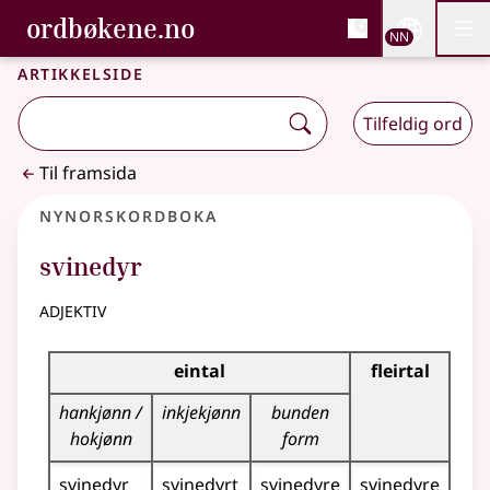
, Bokmålsordboka og N
ordbøkene.no
Nettsi
NN
Men
Gå til hovudinnhald
Tilgjenge
Bokmålsordboka og Nynorskordboka
Artikkelside
Tilfeldig ord
Til framsida
Nynorskordboka
svinedyr
adjektiv
Bøyningstabell for dette adjektivet
eintal
fleirtal
hankjønn /
inkjekjønn
bunden
hokjønn
form
svinedyr
svinedyrt
svinedyre
svinedyre