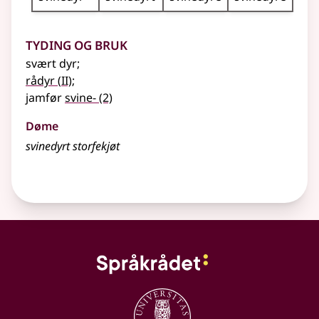
Tyding og bruk
svært dyr
;
2
rådyr
(
II)
;
jamfør
svine-
(2)
Døme
svinedyrt storfekjøt