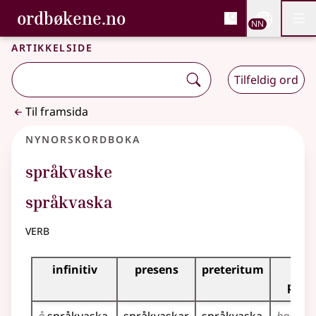
, Bokmålsordboka og N
ordbøkene.no
Nettsi
NN
Men
Gå til hovudinnhald
Tilgjenge
Bokmålsordboka og Nynorskordboka
Artikkelside
Tilfeldig ord
Til framsida
Nynorskordboka
språkvaske
språkvaska
verb
Bøyningstabell for dette verbet
infinitiv
presens
preteritum
pre
perf