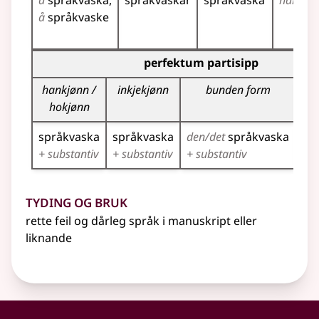
å
språkvaska
språkvaskar
språkvaska
har
spr
å
språkvaske
Bøyningstabell for dette verbet (partisippformer)
perfektum partisipp
hankjønn /
inkjekjønn
bunden form
hokjønn
språkvaska
språkvaska
den/det
språkvaska
sp
+ substantiv
+ substantiv
+ substantiv
+ s
Tyding og bruk
rette feil og dårleg språk i manuskript
eller
liknande