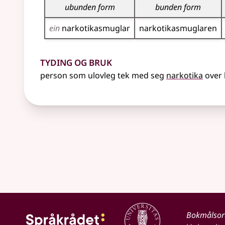
ubunden form
bunden form
ein
narkotika­smuglar
narkotika­smuglaren
Tyding og bruk
person som ulovleg tek med seg
narkotika
over 
Bokmålso