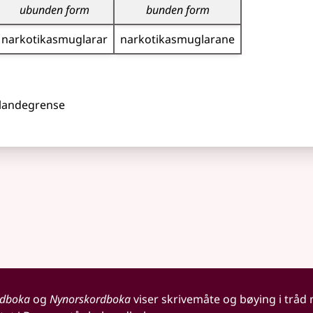
ubunden form
bunden form
narkotika­smuglarar
narkotika­smuglarane
landegrense
rdboka
og
Nynorskordboka
viser skrivemåte og bøying i tråd