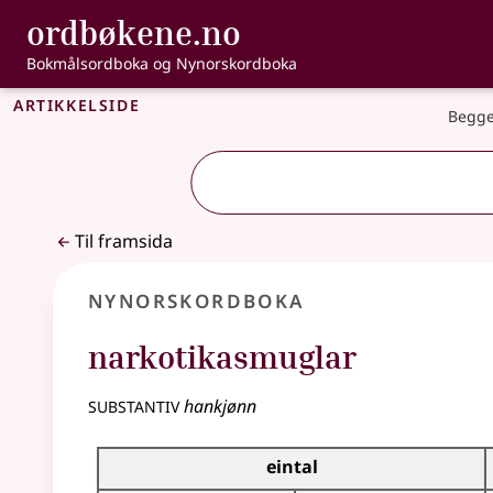
, Bokmålsordbo
ordbøkene.no
Gå til hovudinnhald
Tilgjenge
Bokmålsordboka og Nynorskordboka
Artikkelside
Begge
Til framsida
Nynorskordboka
narkotikasmuglar
substantiv
hankjønn
Bøyningstabell for dette substantivet
eintal