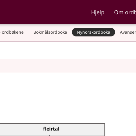
ka og Nynorskordboka
Hjelp
Om ord
 ordbøkene
Bokmålsordboka
Nynorskordboka
Avanser
fleirtal