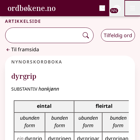
, Bokmålsordboka og N
ordbøkene.no
Nettsi
NN
Men
Gå til hovudinnhald
Tilgjenge
Bokmålsordboka og Nynorskordboka
Artikkelside
Tilfeldig ord
Til framsida
Nynorskordboka
dyrgrip
substantiv
hankjønn
Bøyningstabell for dette substantivet
eintal
fleirtal
ubunden
bunden
ubunden
bunden
form
form
form
form
ein
dyrgrip
dyrgripen
dyrgripar
dyrgripane