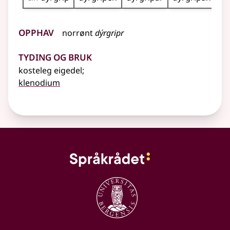
Opphav
norrønt
dýrgripr
Tyding og bruk
kosteleg eigedel
;
klenodium