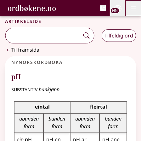
, Bokmålsordboka og N
ordbøkene.no
Nettsi
NN
Men
Gå til hovudinnhald
Tilgjenge
Bokmålsordboka og Nynorskordboka
Artikkelside
Tilfeldig ord
Til framsida
Nynorskordboka
pH
substantiv
hankjønn
Bøyningstabell for dette substantivet
eintal
fleirtal
ubunden
bunden
ubunden
bunden
form
form
form
form
ein
pH
pH-en
pH-ar
pH-ane