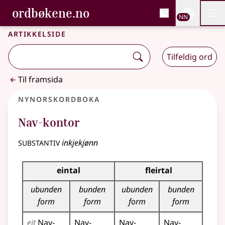
, Bokmålsordboka og N
ordbøkene.no
Nettsi
NN
Men
Gå til hovudinnhald
Tilgjenge
Bokmålsordboka og Nynorskordboka
Artikkelside
Tilfeldig ord
Til framsida
Nynorskordboka
Nav-kontor
substantiv
inkjekjønn
Bøyningstabell for dette substantivet
eintal
fleirtal
ubunden
bunden
ubunden
bunden
form
form
form
form
eit
Nav-
Nav-
Nav-
Nav-