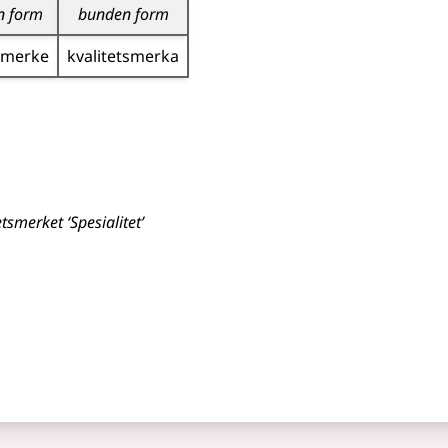
n form
bunden form
s­merke
kvalitets­merka
etsmerket ‘Spesialitet’