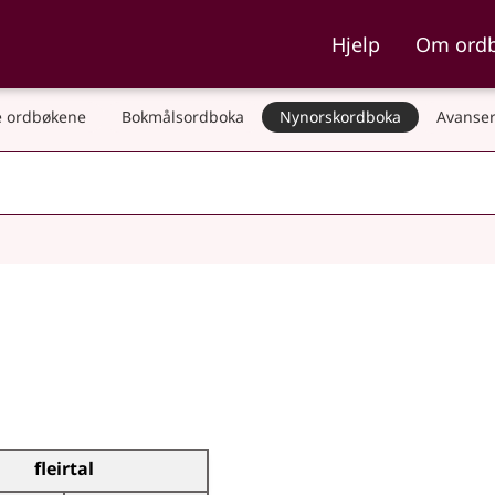
ka og Nynorskordboka
Hjelp
Om ord
 ordbøkene
Bokmålsordboka
Nynorskordboka
Avanser
fleirtal