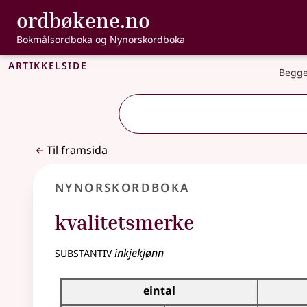
, Bokmålsordbo
ordbøkene.no
Gå til hovudinnhald
Tilgjenge
Bokmålsordboka og Nynorskordboka
Artikkelside
Begge
Til framsida
Nynorskordboka
kvalitetsmerke
substantiv
inkjekjønn
Bøyningstabell for dette substantivet
eintal