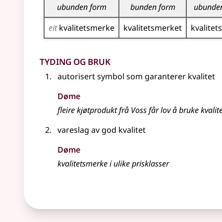
ubunden form
bunden form
ubunde
eit
kvalitets­merke
kvalitets­merket
kvalitet
Tyding og bruk
autorisert symbol som garanterer kvalitet
Døme
fleire kjøtprodukt frå Voss får lov å bruke kvalit
vareslag av god kvalitet
Døme
kvalitetsmerke i ulike prisklasser