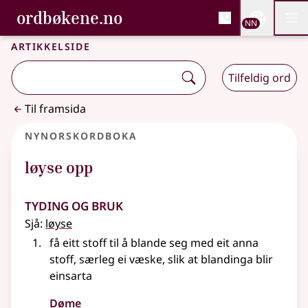
, Bokmålsordboka og N
ordbøkene.no
Nettsi
NN
Men
Gå til hovudinnhald
Tilgjenge
Bokmålsordboka og Nynorskordboka
Artikkelside
Tilfeldig ord
Til framsida
Nynorskordboka
løyse opp
Tyding og bruk
Sjå:
løyse
få eitt stoff til å blande seg med eit anna
stoff, særleg ei væske, slik at blandinga blir
einsarta
Døme