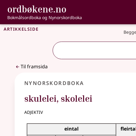
, Bokmålsordbo
ordbøkene.no
Gå til hovudinnhald
Tilgjenge
Bokmålsordboka og Nynorskordboka
Artikkelside
Begge
Til framsida
Nynorskordboka
skulelei
,
skolelei
adjektiv
Bøyningstabell for dette adjektivet
eintal
fleirta