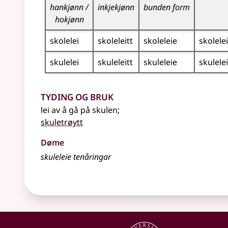
hankjønn /
inkjekjønn
bunden form
hokjønn
skolelei
skoleleitt
skoleleie
skolele
skulelei
skuleleitt
skuleleie
skulele
Tyding og bruk
lei av å gå på skulen
;
skuletrøytt
Døme
skuleleie tenåringar