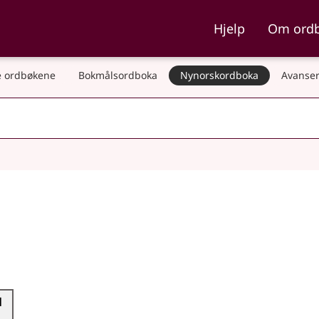
ka og Nynorskordboka
Hjelp
Om ord
 ordbøkene
Bokmålsordboka
Nynorskordboka
Avanser
l