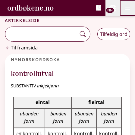
, Bokmålsordboka og N
ordbøkene.no
Nettsi
NN
Men
Gå til hovudinnhald
Tilgjenge
Bokmålsordboka og Nynorskordboka
Artikkelside
Tilfeldig ord
Til framsida
Nynorskordboka
kontrollutval
substantiv
inkjekjønn
Bøyningstabell for dette substantivet
eintal
fleirtal
ubunden
bunden
ubunden
bunden
form
form
form
form
eit
kontroll­
kontroll­
kontroll­
kontroll­