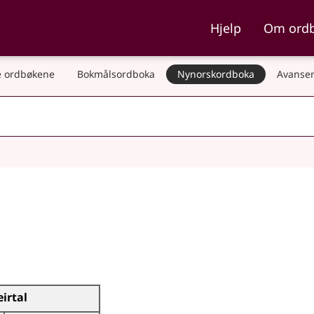
ka og Nynorskordboka
Hjelp
Om ord
 ordbøkene
Bokmålsordboka
Nynorskordboka
Avanser
eirtal