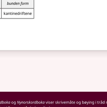
bunden form
kantine­driftene
rdboka
og
Nynorskordboka
viser skrivemåte og bøying i tråd