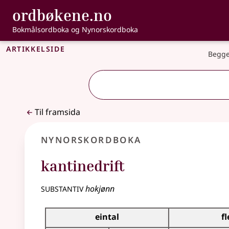
, Bokmålsordbo
ordbøkene.no
Gå til hovudinnhald
Tilgjenge
Bokmålsordboka og Nynorskordboka
Artikkelside
Begge
Til framsida
Nynorskordboka
kantinedrift
substantiv
hokjønn
Bøyningstabell for dette substantivet
eintal
fl