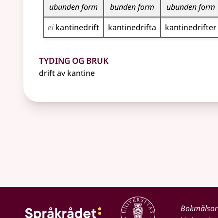
ubunden form
bunden form
ubunden form
ei
kantine­drift
kantine­drifta
kantine­drifter
Tyding og bruk
drift av kantine
Bokmålso