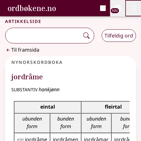
, Bokmålsordboka og N
ordbøkene.no
Nettsi
NN
Men
Gå til hovudinnhald
Tilgjenge
Bokmålsordboka og Nynorskordboka
Artikkelside
Tilfeldig ord
Til framsida
Nynorskordboka
jordråme
substantiv
hankjønn
Bøyningstabell for dette substantivet
eintal
fleirtal
ubunden
bunden
ubunden
bunden
form
form
form
form
ein
jordråme
jordråmen
jordråmar
jordråman