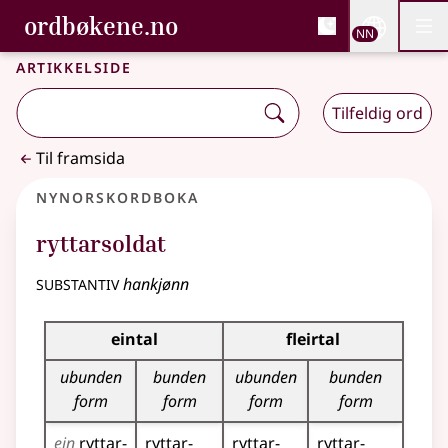
, Bokmålsordboka og N
ordbøkene.no
Nettsi
NN
Men
Gå til hovudinnhald
Tilgjenge
Bokmålsordboka og Nynorskordboka
Artikkelside
Tilfeldig ord
Til framsida
Nynorskordboka
ryttarsoldat
substantiv
hankjønn
Bøyningstabell for dette substantivet
eintal
fleirtal
ubunden
bunden
ubunden
bunden
form
form
form
form
ein
ryttar­
ryttar­
ryttar­
ryttar­