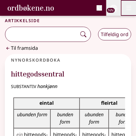
, Bokmålsordboka og N
ordbøkene.no
Nettsi
NN
Men
Gå til hovudinnhald
Tilgjenge
Bokmålsordboka og Nynorskordboka
Artikkelside
Tilfeldig ord
Til framsida
Nynorskordboka
hittegodssentral
substantiv
hankjønn
Bøyningstabell for dette substantivet
eintal
fleirtal
ubunden form
bunden
ubunden
bunden
form
form
form
ein
hittegods­
hittegods­
hittegods­
hittegods­