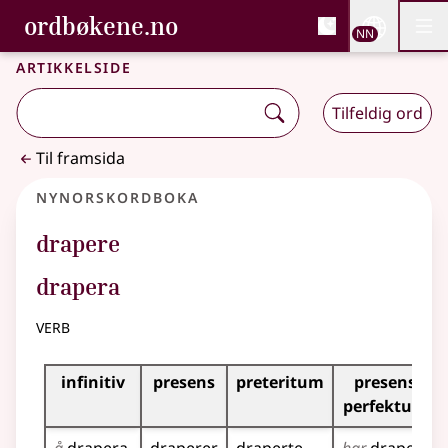
, Bokmålsordboka og N
ordbøkene.no
Nettsi
NN
Men
Gå til hovudinnhald
Tilgjenge
Bokmålsordboka og Nynorskordboka
Artikkelside
Tilfeldig ord
Til framsida
Nynorskordboka
drapere
drapera
verb
Bøyningstabell for dette verbet
infinitiv
presens
preteritum
presens
perfektum