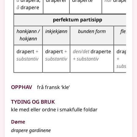
å
drapera
draperer
draperte
har
drapert
å
drapere
Bøyningstabell for dette verbet (partisippformer)
perfektum partisipp
hankjønn /
inkjekjønn
bunden form
fleirtal
hokjønn
drapert
+
drapert
+
den/det
draperte
draperte
substantiv
substantiv
+ substantiv
+
substanti
Opphav
frå
fransk
‘kle’
Tyding og bruk
kle med eller ordne i smakfulle foldar
Døme
drapere gardinene