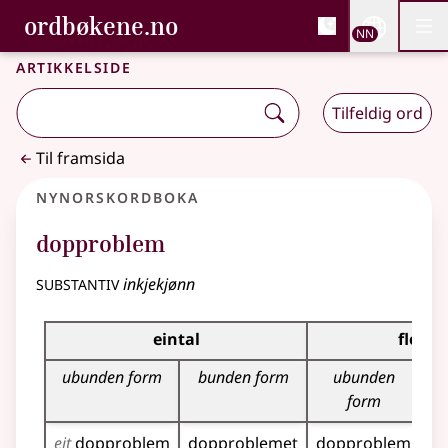
, Bokmålsordboka og N
ordbøkene.no
Nettsi
NN
Men
Gå til hovudinnhald
Tilgjenge
Bokmålsordboka og Nynorskordboka
Artikkelside
Tilfeldig ord
Til framsida
Nynorskordboka
dopproblem
substantiv
inkjekjønn
Bøyningstabell for dette substantivet
eintal
fleirta
ubunden form
bunden form
ubunden
b
form
eit
dopproblem
dopproblemet
dopproblem
do